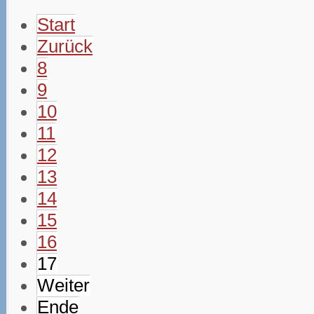
Start
Zurück
8
9
10
11
12
13
14
15
16
17
Weiter
Ende