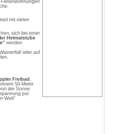
nd Ferienwohnungen
che.
eit mit vielen
en, sich bei einer
ler Heimatstube
be"
werden
Wasserfall oder auf
ten.
ppler Freibad
.
t einem 50-Meter
 von der Sonne
spannung pur.
er Welt"