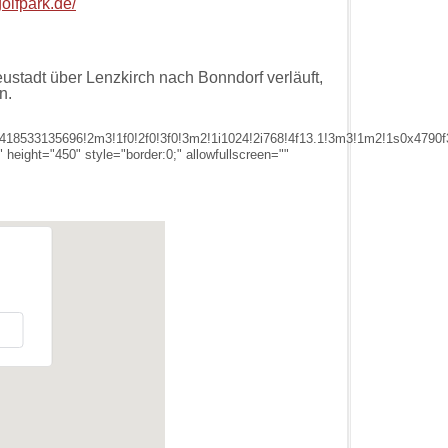
olfpark.de/
stadt über Lenzkirch nach Bonndorf verläuft,
n.
18533135696!2m3!1f0!2f0!3f0!3m2!1i1024!2i768!4f13.1!3m3!1m2!1s0x47
ight="450" style="border:0;" allowfullscreen=""