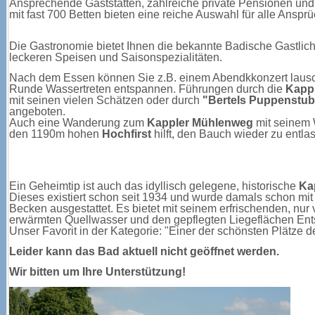
Ansprechende Gaststätten, zahlreiche private Pensionen u
mit fast 700 Betten bieten eine reiche Auswahl für alle Ansprü
Die Gastronomie bietet Ihnen die bekannte Badische Gastlichk
leckeren Speisen und Saisonspezialitäten.
Nach dem Essen können Sie z.B. einem Abendkkonzert lausch
Runde Wassertreten entspannen. Führungen durch die
Kapp
mit seinen vielen Schätzen oder durch
"Bertels Puppenstu
angeboten.
Auch eine Wanderung zum
Kappler Mühlenweg
mit seinem 
den 1190m hohen
Hochfirst
hilft, den Bauch wieder zu entlas
Ein Geheimtip ist auch das idyllisch gelegene, historische
Ka
Dieses existiert schon seit 1934 und wurde damals schon mi
Becken ausgestattet. Es bietet mit seinem erfrischenden, nur
erwärmten Quellwasser und den gepflegten Liegeflächen Ent
Unser Favorit in der Kategorie: "Einer der schönsten Plätze d
Leider kann das Bad aktuell nicht geöffnet werden.
Wir bitten um Ihre Unterstützung!