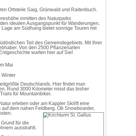
en Ortsteile Saig, Grünwald und Raitenbuch.
ereshöhe inmitten des Naturparks
 den idealen Ausgangspunkt für Wanderungen,
te Lage am Südhang bietet sonnige Touren mit
südöstlichen Teil des Gemeindegebiets. Mit Ihrer
liebhaber. Von den 2500 Pflanzenarten
 Erdgeschichte warten hier auf Sie!
im Mai
 Winter
eitgrößte Deutschlands. Hier findet man
en. Rund 3000 Kilometer misst das bisher
ails für Mountainbiker.
atur erleben oder am Kappler Skilift eine
lich auf dem nahen Feldberg. Ob Snowboarder,
osten.
 Grund für die
nern ausstrahlt.