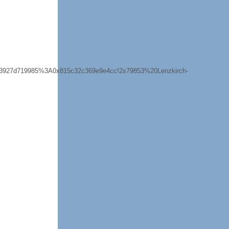
90f3927d719985%3A0x815c32c369e9e4cc!2s79853%20Lenzkirch-