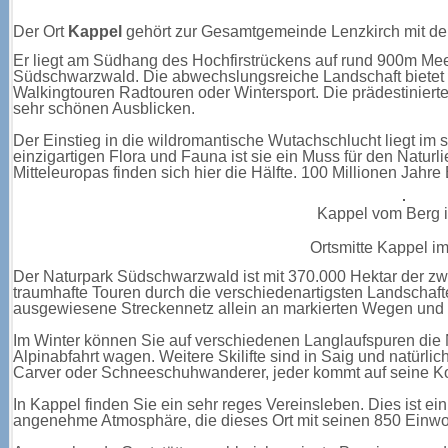
Der Ort
Kappel
gehört zur Gesamtgemeinde Lenzkirch mit der
Er liegt am Südhang des Hochfirstrückens auf rund 900m Me
Südschwarzwald. Die abwechslungsreiche Landschaft bietet
Walkingtouren Radtouren oder Wintersport. Die prädestinier
sehr schönen Ausblicken.
Der Einstieg in die wildromantische Wutachschlucht liegt im 
einzigartigen Flora und Fauna ist sie ein Muss für den Natur
Mitteleuropas finden sich hier die Hälfte. 100 Millionen Jahre
Kappel vom Berg 
Ortsmitte Kappel im
Der Naturpark Südschwarzwald ist mit 370.000 Hektar der zw
traumhafte Touren durch die verschiedenartigsten Landschaft
ausgewiesene Streckennetz allein an markierten Wegen und Tr
Im Winter können Sie auf verschiedenen Langlaufspuren die N
Alpinabfahrt wagen. Weitere Skilifte sind in Saig und natür
Carver oder Schneeschuhwanderer, jeder kommt auf seine K
In Kappel finden Sie ein sehr reges Vereinsleben. Dies ist ein
angenehme Atmosphäre, die dieses Ort mit seinen 850 Einwoh