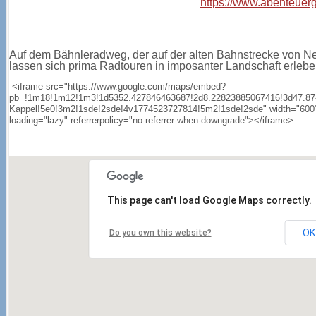
https://www.abenteuerg
Auf dem Bähnleradweg, der auf der alten Bahnstrecke von Neu
lassen sich prima Radtouren in imposanter Landschaft erlebe
<iframe src="https://www.google.com/maps/embed?
pb=!1m18!1m12!1m3!1d5352.427846463687!2d8.22823885067416!3d47.874
Kappel!5e0!3m2!1sde!2sde!4v1774523727814!5m2!1sde!2sde" width="600" he
loading="lazy" referrerpolicy="no-referrer-when-downgrade"></iframe>
This page can't load Google Maps correctly.
OK
Do you own this website?